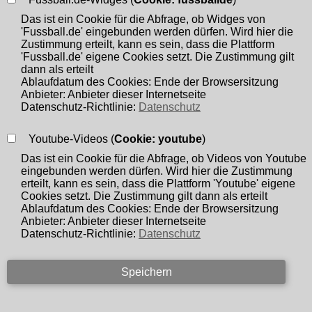
1.2.2 Wie erfassen wir Ihre Daten?
Das ist ein Cookie für die Abfrage, ob Widges von
'Fussball.de' eingebunden werden dürfen. Wird hier die
Ihre Daten werden zum einen dadurch erhoben, dass Sie uns
Zustimmung erteilt, kann es sein, dass die Plattform
'Fussball.de' eigene Cookies setzt. Die Zustimmung gilt
diese mitteilen. Hierbei kann es sich z. B. um Daten handeln,
dann als erteilt
die Sie in ein Kontaktformular eingeben.
Ablaufdatum des Cookies: Ende der Browsersitzung
Anbieter: Anbieter dieser Internetseite
Datenschutz-Richtlinie:
Datenschutz
Andere Daten werden automatisch oder nach Ihrer
Einwilligung beim Besuch der Website durch unsere IT-
Youtube-Videos (
Cookie: youtube
)
Systeme erfasst. Das sind vor allem technische Daten (z. B.
Das ist ein Cookie für die Abfrage, ob Videos von Youtube
eingebunden werden dürfen. Wird hier die Zustimmung
Internetbrowser, Betriebssystem oder Uhrzeit des
erteilt, kann es sein, dass die Plattform 'Youtube' eigene
Seitenaufrufs). Die Erfassung dieser Daten erfolgt
Cookies setzt. Die Zustimmung gilt dann als erteilt
Ablaufdatum des Cookies: Ende der Browsersitzung
automatisch, sobald Sie diese Website betreten.
Anbieter: Anbieter dieser Internetseite
Datenschutz-Richtlinie:
Datenschutz
1.2.3 Wofür nutzen wir Ihre Daten?
Ein Teil der Daten wird erhoben, um eine fehlerfreie
Bereitstellung der Website zu gewährleisten. Andere Daten
können zur Analyse Ihres Nutzerverhaltens verwendet