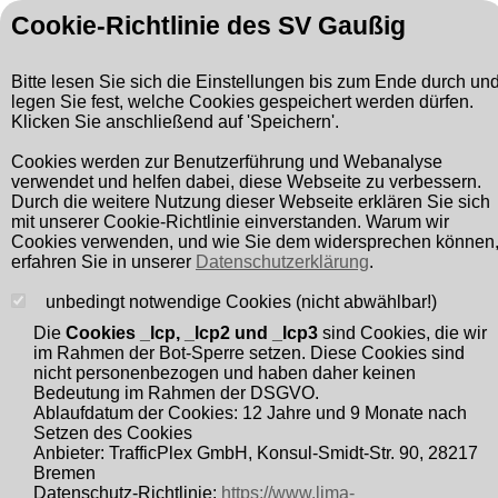
Cookie-Richtlinie des SV Gaußig
Bitte lesen Sie sich die Einstellungen bis zum Ende durch un
legen Sie fest, welche Cookies gespeichert werden dürfen.
Klicken Sie anschließend auf 'Speichern'.
Suchen
Suchbegriff:
Cookies werden zur Benutzerführung und Webanalyse
verwendet und helfen dabei, diese Webseite zu verbessern.
Mit der Nutzung der Internetseiten des Anbieters erklären Sie
Durch die weitere Nutzung dieser Webseite erklären Sie sich
sich mit den Bedingungen der nachfolgenden Datenschutz-
mit unserer Cookie-Richtlinie einverstanden. Warum wir
Cookies verwenden, und wie Sie dem widersprechen können
Richtlinien zum Schutz persönlicher Daten einverstanden.
erfahren Sie in unserer
Datenschutzerklärung
.
Nachfolgend werden Sie darüber informiert, welche Art von
unbedingt notwendige Cookies (nicht abwählbar!)
Daten erfasst und zu welchem Zweck sie erhoben werden:
Die
Cookies _lcp, _lcp2 und _lcp3
sind Cookies, die wir
im Rahmen der Bot-Sperre setzen. Diese Cookies sind
Datenschutz­erklärung
nicht personenbezogen und haben daher keinen
Bedeutung im Rahmen der DSGVO.
Ablaufdatum der Cookies: 12 Jahre und 9 Monate nach
1. Datenschutz auf einen Blick
Setzen des Cookies
Anbieter: TrafficPlex GmbH, Konsul-Smidt-Str. 90, 28217
1.1 Allgemeine Hinweise
Bremen
Datenschutz-Richtlinie:
https://www.lima-