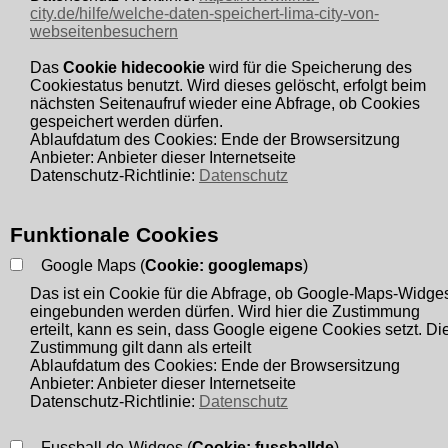
city.de/hilfe/welche-daten-speichert-lima-city-von-
Die folgenden Hinweise geben einen einfachen Überblick
webseitenbesuchern
darüber, was mit Ihren personenbezogenen Daten passiert,
Das
Cookie hidecookie
wird für die Speicherung des
wenn Sie diese Website besuchen. Personenbezogene
Cookiestatus benutzt. Wird dieses gelöscht, erfolgt beim
nächsten Seitenaufruf wieder eine Abfrage, ob Cookies
Daten sind alle Daten, mit denen Sie persönlich identifiziert
gespeichert werden dürfen.
werden können. Ausführliche Informationen zum Thema
Ablaufdatum des Cookies: Ende der Browsersitzung
Anbieter: Anbieter dieser Internetseite
Datenschutz entnehmen Sie unserer unter diesem Text
Datenschutz-Richtlinie:
Datenschutz
aufgeführten Datenschutzerklärung.
Funktionale Cookies
1.2 Datenerfassung auf dieser Website
Google Maps (
Cookie: googlemaps
)
1.2.1 Wer ist verantwortlich für die Datenerfassung
Das ist ein Cookie für die Abfrage, ob Google-Maps-Widge
auf dieser Website?
eingebunden werden dürfen. Wird hier die Zustimmung
erteilt, kann es sein, dass Google eigene Cookies setzt. Di
Die Datenverarbeitung auf dieser Website erfolgt durch den
Zustimmung gilt dann als erteilt
Ablaufdatum des Cookies: Ende der Browsersitzung
Websitebetreiber. Dessen Kontaktdaten können Sie dem
Anbieter: Anbieter dieser Internetseite
Datenschutz-Richtlinie:
Datenschutz
Abschnitt „Hinweis zur Verantwortlichen Stelle“ in dieser
Datenschutzerklärung entnehmen.
Fussball.de-Widges (
Cookie: fussballde
)