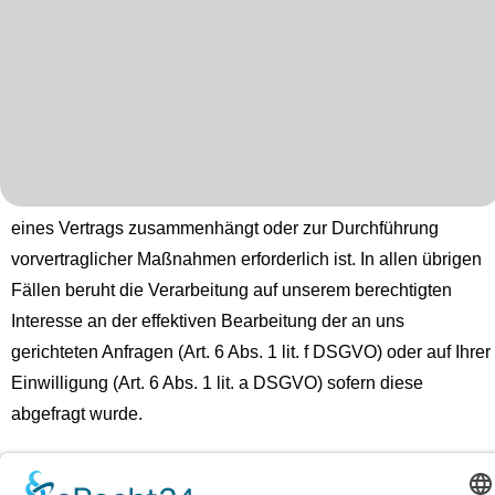
personenbezogenen Daten (Name, Anfrage) zum Zwecke der
Bearbeitung Ihres Anliegens bei uns gespeichert und
verarbeitet. Diese Daten geben wir nicht ohne Ihre
Einwilligung weiter.
Die Verarbeitung dieser Daten erfolgt auf Grundlage von Art. 6
Abs. 1 lit. b DSGVO, sofern Ihre Anfrage mit der Erfüllung
eines Vertrags zusammenhängt oder zur Durchführung
vorvertraglicher Maßnahmen erforderlich ist. In allen übrigen
Fällen beruht die Verarbeitung auf unserem berechtigten
Interesse an der effektiven Bearbeitung der an uns
gerichteten Anfragen (Art. 6 Abs. 1 lit. f DSGVO) oder auf Ihrer
Einwilligung (Art. 6 Abs. 1 lit. a DSGVO) sofern diese
abgefragt wurde.
Die von Ihnen an uns per Kontaktanfragen übersandten