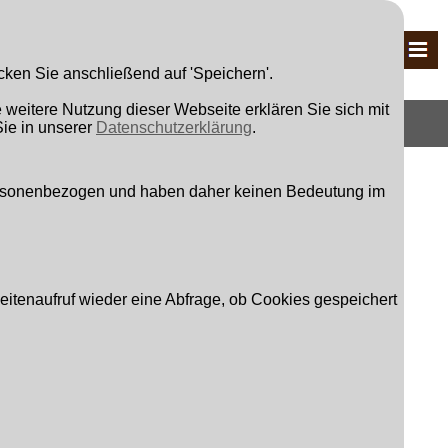
cken Sie anschließend auf 'Speichern'.
weitere Nutzung dieser Webseite erklären Sie sich mit
Suchen
ie in unserer
Datenschutzerklärung
.
personenbezogen und haben daher keinen Bedeutung im
n Sie von uns eine Antwort erwarten, füllen Sie bitte die
Seitenaufruf wieder eine Abfrage, ob Cookies gespeichert
-Adresse aus.