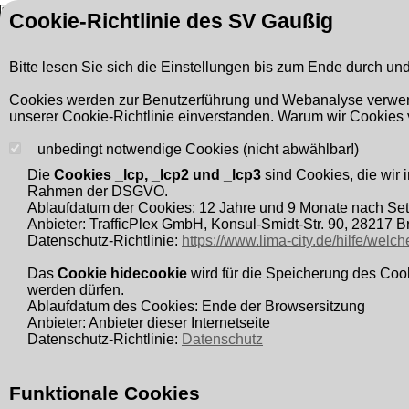
Cookie-Richtlinie des SV Gaußig
Homepage des SV Ga
Bitte lesen Sie sich die Einstellungen bis zum Ende durch un
Cookies werden zur Benutzerführung und Webanalyse verwende
Informationen »
Suchbegriff:
unserer Cookie-Richtlinie einverstanden. Warum wir Cookies
Mannschaften »
unbedingt notwendige Cookies (nicht abwählbar!)
Kontaktformu
Anfahrt
Die
Cookies _lcp, _lcp2 und _lcp3
sind Cookies, die wir
Kontakt »
Rahmen der DSGVO.
Hier können Sie gern ei
Ablaufdatum der Cookies: 12 Jahre und 9 Monate nach Se
Gästebuch
Anbieter: TrafficPlex GmbH, Konsul-Smidt-Str. 90, 28217 
Kontaktformular
Datenschutz-Richtlinie:
https://www.lima-city.de/hilfe/wel
Die mit * gekennzeichnet
Sportplatzordnung
Das
Cookie hidecookie
wird für die Speicherung des Cook
Adressfelder (Straße,PL
Vereins- / Fanshop
werden dürfen.
Ablaufdatum des Cookies: Ende der Browsersitzung
Links
Anbieter: Anbieter dieser Internetseite
Datenschutz-Richtlinie:
Datenschutz
Impressum
Name*
Datenschutz
Funktionale Cookies