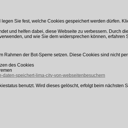
ußig e.V. - Abteilung Fußball
d legen Sie fest, welche Cookies gespeichert werden dürfen. Kli
t und helfen dabei, diese Webseite zu verbessern. Durch die 
 verwenden, und wie Sie dem widersprechen können, erfahren S
lar
 im Rahmen der Bot-Sperre setzen. Diese Cookies sind nicht 
ne Nachricht hinterlassen
tzen des Cookies
Bremen
che-daten-speichert-lima-city-von-webseitenbesuchern
en (bzw. farblich hinterlegten) Felder sind Pflichtangaben. Wen
iestatus benutzt. Wird dieses gelöscht, erfolgt beim nächsten 
Z und Ort) und / oder die Telefonnummer und / oder die E-Mail