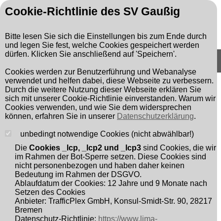
Cookie-Richtlinie des SV Gaußig
Bitte lesen Sie sich die Einstellungen bis zum Ende durch
und legen Sie fest, welche Cookies gespeichert werden
dürfen. Klicken Sie anschließend auf 'Speichern'.
Suchen
Suchbegriff:
Cookies werden zur Benutzerführung und Webanalyse
verwendet und helfen dabei, diese Webseite zu verbessern.
Links
Durch die weitere Nutzung dieser Webseite erklären Sie
sich mit unserer Cookie-Richtlinie einverstanden. Warum wir
Homepage SV Gaußig:
Cookies verwenden, und wie Sie dem widersprechen
können, erfahren Sie in unserer
Datenschutzerklärung
.
http://www.svgaussig.de/
unbedingt notwendige Cookies (nicht abwählbar!)
Homepage SV Göda 04:
Die
Cookies _lcp, _lcp2 und _lcp3
sind Cookies, die wir
im Rahmen der Bot-Sperre setzen. Diese Cookies sind
http://www.svgoeda04.de/
nicht personenbezogen und haben daher keinen
Bedeutung im Rahmen der DSGVO.
Ablaufdatum der Cookies: 12 Jahre und 9 Monate nach
Vereinskollektion SV Gaußig:
Setzen des Cookies
https://www.jako.de/de/team/sportverein_gaussig/
Anbieter: TrafficPlex GmbH, Konsul-Smidt-Str. 90, 28217
Bremen
Datenschutz-Richtlinie:
https://www.lima-